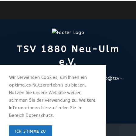
TSV 1880 Neu-Ulm
e.V.
Wir verwenden Cookies, um Ihnen ein
Europastraße 15 | 89231 Neu-Ulm |
info@tsv-
optimales Nutzererlebnis zu bieten.
neu-ulm.de | 0731-9807012
Nutzen Sie unsere Website weiter,
stimmen Sie der Verwendung zu. Weitere
Informationen hierzu finden Sie im
Bereich Datenschutz.
Impressum
Datenschutz
ICH STIMME ZU